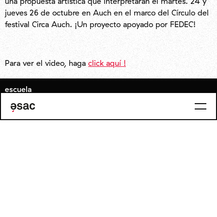
una propuesta artística que interpretarán el martes. 24 y
jueves 26 de octubre en Auch en el marco del Círculo del
festival Circa Auch. ¡Un proyecto apoyado por FEDEC!
Para ver el video, haga
click aquí !
escuela
presentación
historia
internacional
proyectos y socios
empleo
actualidad
elegir la esac
requisitos previos y admisión
ser estudiante de la esac
vivir en bruselas