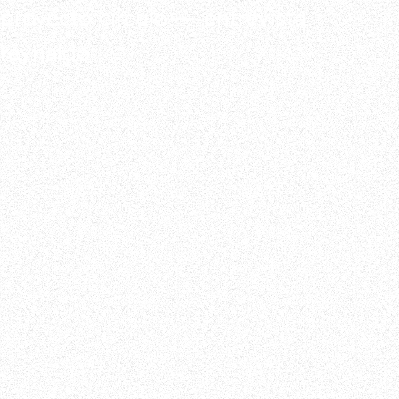
proyecto círculo – entrevista
reynaldo