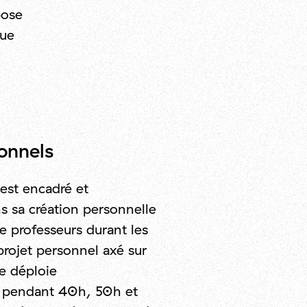
pose
que
onnels
est encadré et
 sa création personnelle
e professeurs durant les
projet personnel axé sur
se déploie
 pendant 40h, 50h et