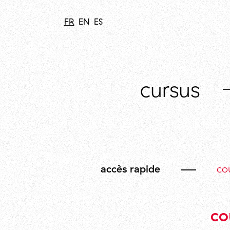
FR
EN
ES
cursus
accès rapide
cou
co