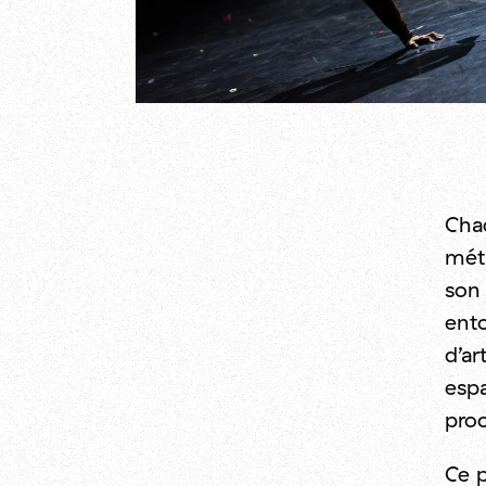
Chaq
méth
son 
ent
d’ar
espa
proc
Ce p