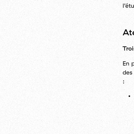
l’ét
Ate
Troi
En p
des
: