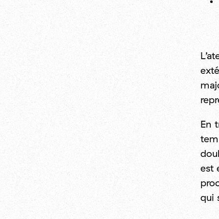
L’at
exté
majo
repr
En t
tem
doub
est 
proc
qui 