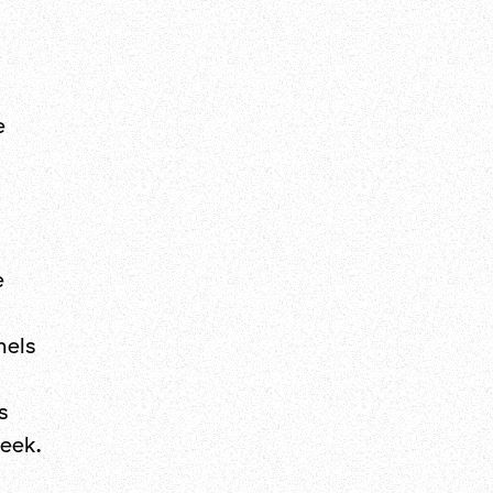
e
e
nels
s
eek.