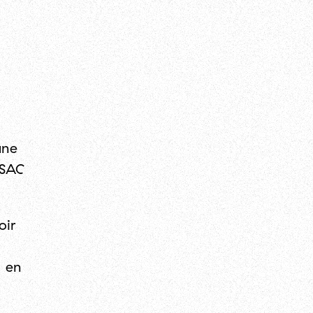
une
ESAC
oir
, en