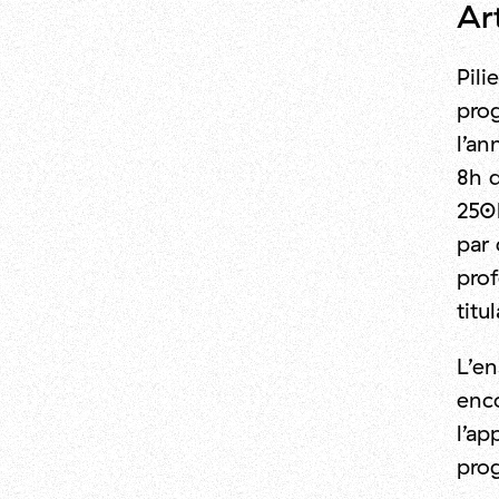
Ar
Pili
pro
l’an
8h 
250h
par 
prof
titu
L’en
enco
l’ap
prog