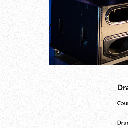
Dr
Cour
Dra