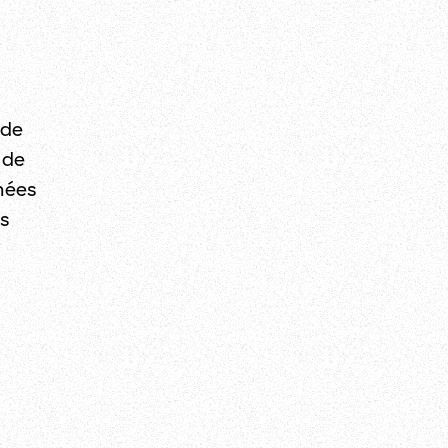
 de
 de
nées
s