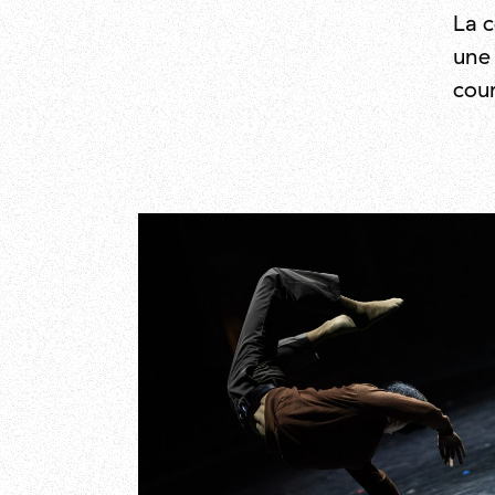
La 
une 
cou