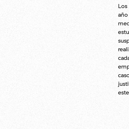
Los 
año 
med
estu
sus
real
cada
empl
cas
just
este