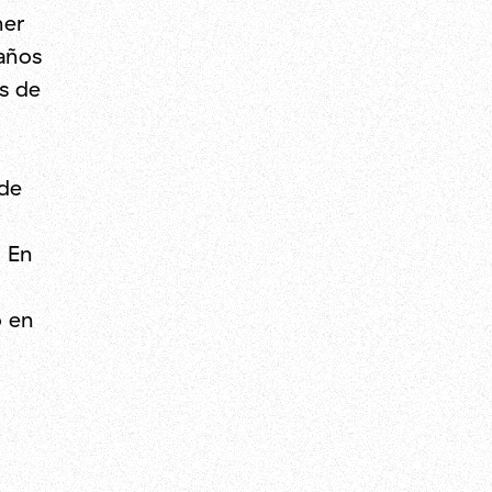
mer
 años
s de
 de
. En
o en