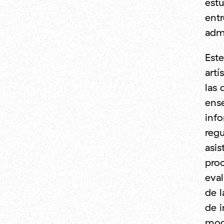
estu
ent
adm
Est
artí
las 
ense
info
regu
asis
proc
eval
de l
de i
moda