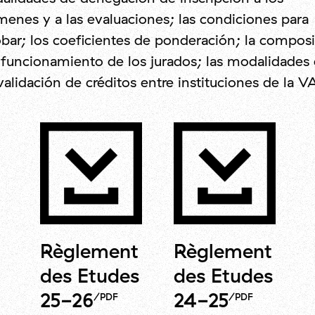
enes y a las evaluaciones; las condiciones para
bar; los coeficientes de ponderación; la compos
 funcionamiento de los jurados; las modalidades
alidación de créditos entre instituciones de la V
DESCARGAR
DESCARGAR
Règlement
Règlement
des Etudes
des Etudes
25-26
24-25
/PDF
/PDF