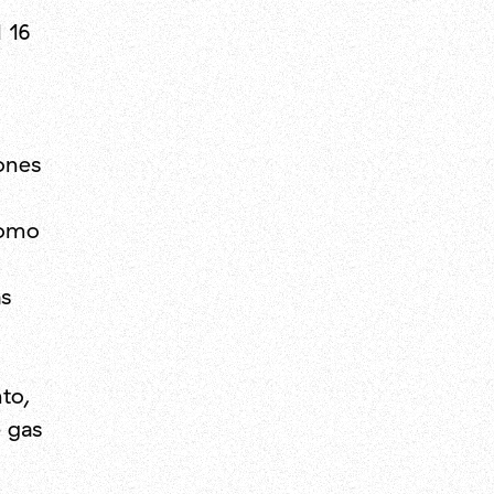
l 16
ones
como
s
to,
e gas