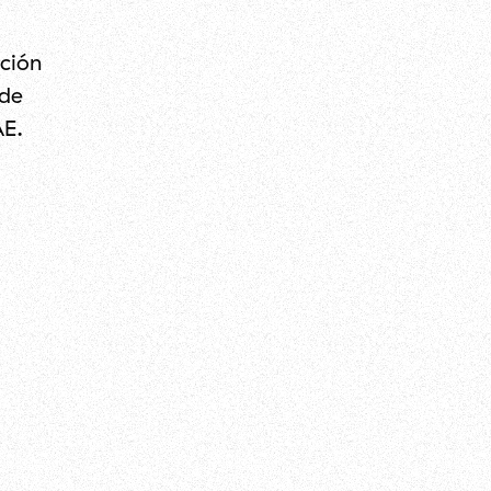
ición
 de
AE.