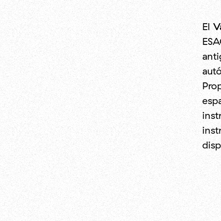
El
V
ESAC
anti
autó
Prop
espa
inst
inst
disp