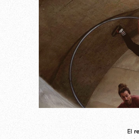
El
re