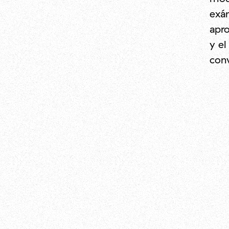
exám
apro
y el
conv