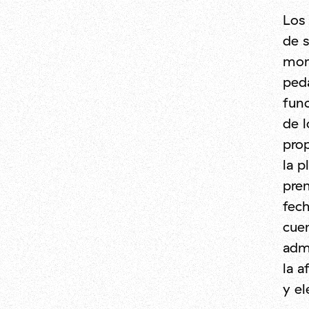
Los 
de s
mom
peda
func
de l
pro
la p
pre
fech
cuen
admi
la a
y el