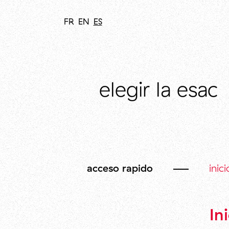
FR
EN
ES
elegir la esac
acceso rapido
inic
In