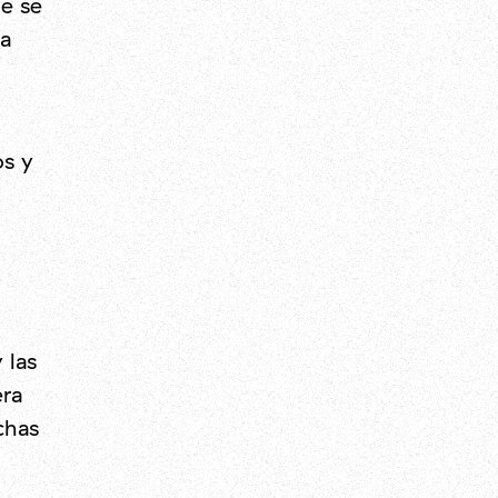
e se
a
os y
 las
era
chas