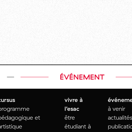
ÉVÉNEMENT
cursus
vivre à
événeme
programme
l’esac
à venir
pédagogique et
être
actualité
artistique
étudiant à
publicati