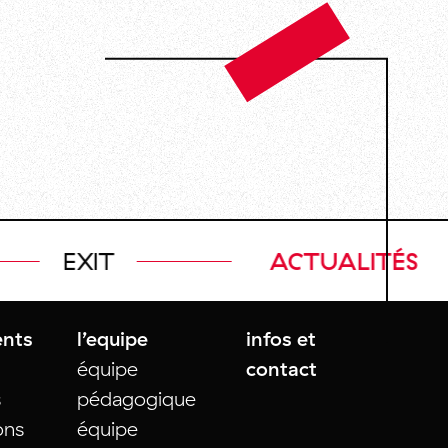
EXIT
ACTUALITÉS
nts
l’equipe
infos et
équipe
contact
s
pédagogique
ons
équipe