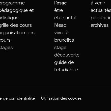
programme
l’esac
à venir
pédagogique et
être
actualité
artistique
étudiant à
publicati
grille des cours
l’ésac
archives
organisation des
vivre à
cours
bruxelles
stages
stage
découverte
guide de
l’étudiant.e
e de confidentialité
Utilisation des cookies